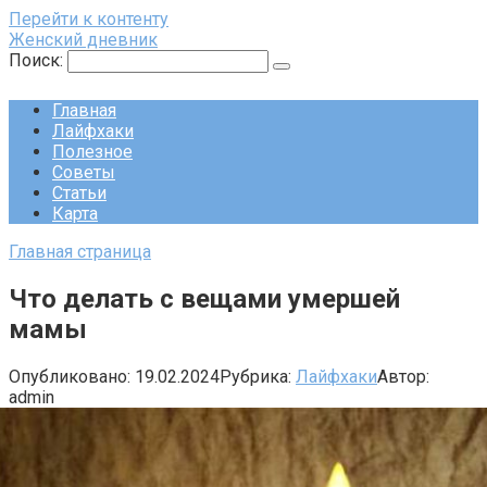
Перейти к контенту
Женский дневник
Поиск:
Главная
Лайфхаки
Полезное
Советы
Статьи
Карта
Главная страница
Что делать с вещами умершей
мамы
Опубликовано:
19.02.2024
Рубрика:
Лайфхаки
Автор:
admin