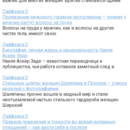
важны для многих женщин. Бритье становится одним
Лайфхаки
0
Проявление мужского гормона тестостерона — почему у
мужчин растут волосы на груди
Волосы на груди у мужчин, как и волосы на других
частях тела, имеют свою
Лайфхаки
0
Биография, личная жизнь и национальность Наиля
Аскер-Заде
Наиля Аскер Заде – известная переводчица и
публицистка, чья работа оставила заметный след в
Лайфхаки
0
Стильные шляпы женщин Шаляпина и Прохора — список
моделей с фотографиями
Шаляпины прочно вошли в модный мир и стали
неотъемлемой частью стильного гардероба женщин.
Широкий
Лайфхаки
0
Правила поведения и тонкости во время интимных
отношений — как вести себя в постели