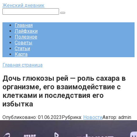
Перейти
Женский дневник
к
Поиск:
контенту
Главная
Лайфхаки
Полезное
Советы
Статьи
Карта
Главная страница
Дочь глюкозы рей — роль сахара в
организме, его взаимодействие с
клетками и последствия его
избытка
Опубликовано:
01.06.2023
Рубрика:
Новости
Автор:
admin