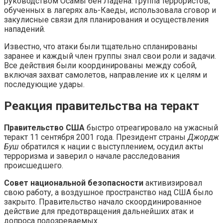
руководством Осамы бен Ладена. Группа террористов,
обученных в лагерях аль-Каеды, использовала сговор и
закулисные связи для планирования и осуществления
нападений.
Известно, что атаки были тщательно спланированы
заранее и каждый член группы знал свои роли и задачи.
Все действия были координированы между собой,
включая захват самолетов, направление их к целям и
последующие удары.
Реакция правительства на теракт
Правительство США
быстро отреагировало на ужасный
теракт 11 сентября 2001 года. Президент страны
Джордж
Буш
обратился к нации с выступлением, осудил акты
терроризма и заверил о начале расследования
происшедшего.
Совет национальной безопасности
активизировал
свою работу, а воздушное пространство над США было
закрыто. Правительство начало скоординированное
действие для предотвращения дальнейших атак и
допроса подозреваемых.