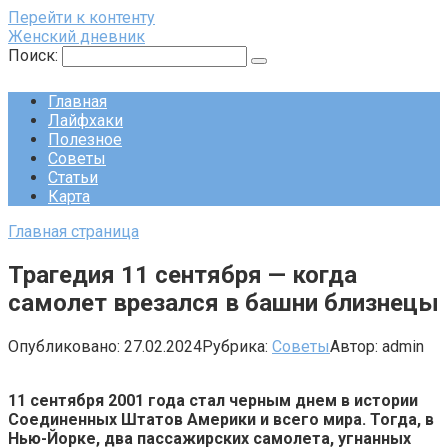
Перейти к контенту
Женский дневник
Поиск:
Главная
Лайфхаки
Полезное
Советы
Статьи
Карта
Главная страница
Трагедия 11 сентября — когда
самолет врезался в башни близнецы
Опубликовано:
27.02.2024
Рубрика:
Советы
Автор:
admin
11 сентября 2001 года стал черным днем в истории
Соединенных Штатов Америки и всего мира. Тогда, в
Нью-Йорке, два пассажирских самолета, угнанных